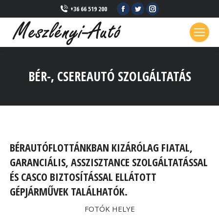
Facebook
Twitter
Instagram
+36 66 519 200
page
page
page
opens
opens
opens
in
in
in
new
new
new
BÉR-, CSEREAUTÓ SZOLGÁLTATÁS
window
window
window
BÉRAUTÓFLOTTÁNKBAN KIZÁRÓLAG FIATAL,
GARANCIÁLIS, ASSZISZTANCE SZOLGÁLTATÁSSAL
ÉS CASCO BIZTOSÍTÁSSAL ELLÁTOTT
GÉPJÁRMŰVEK TALÁLHATÓK.
FOTÓK HELYE