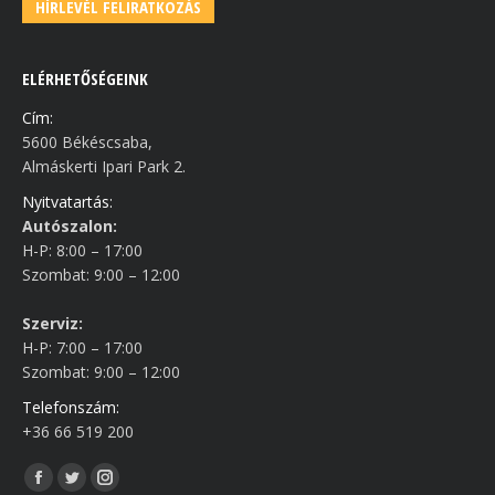
HÍRLEVÉL FELIRATKOZÁS
ELÉRHETŐSÉGEINK
Cím:
5600 Békéscsaba,
Almáskerti Ipari Park 2.
Nyitvatartás:
Autószalon:
H-P: 8:00 – 17:00
Szombat: 9:00 – 12:00
Szerviz:
H-P: 7:00 – 17:00
Szombat: 9:00 – 12:00
Telefonszám:
+36 66 519 200
Find us on:
Facebook
Twitter
Instagram