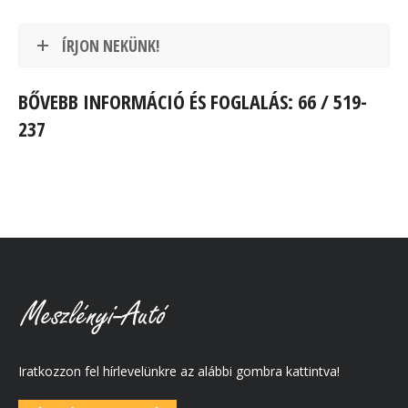
ÍRJON NEKÜNK!
BŐVEBB INFORMÁCIÓ ÉS FOGLALÁS: 66 / 519-
237
Iratkozzon fel hírlevelünkre az alábbi gombra kattintva!