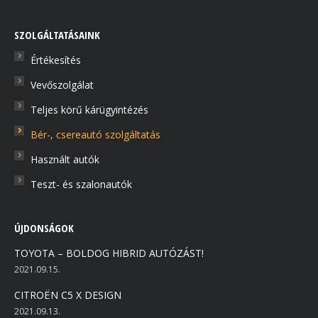
page
page
page
opens
opens
opens
SZOLGÁLTATÁSAINK
in
in
in
Értékesítés
new
new
new
Vevőszolgálat
window
window
window
Teljes körű kárügyintézés
Bér-, csereautó szolgáltatás
Használt autók
Teszt- és szalonautók
ÚJDONSÁGOK
TOYOTA – BOLDOG HIBRID AUTÓZÁST!
2021.09.15.
CITROËN C5 X DESIGN
2021.09.13.